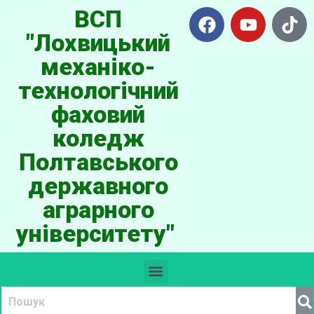
ВСП
"Лохвицький
механіко-
технологічний
фаховий
коледж
Полтавського
державного
аграрного
університету"