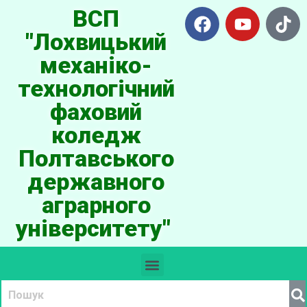
ВСП
"Лохвицький
механіко-
технологічний
фаховий
коледж
Полтавського
державного
аграрного
університету"