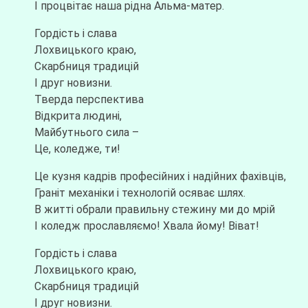
І процвітає наша рідна Альма-матер.
Гордість і слава
Лохвицького краю,
Скарбниця традицій
І друг новизни.
Тверда перспектива
Відкрита людині,
Майбутнього сила –
Це, коледже, ти!
Це кузня кадрів професійних і надійних фахівців,
Граніт механіки і технологій осяває шлях.
В житті обрали правильну стежину ми до мрій
І коледж прославляємо! Хвала йому! Віват!
Гордість і слава
Лохвицького краю,
Скарбниця традицій
І друг новизни.