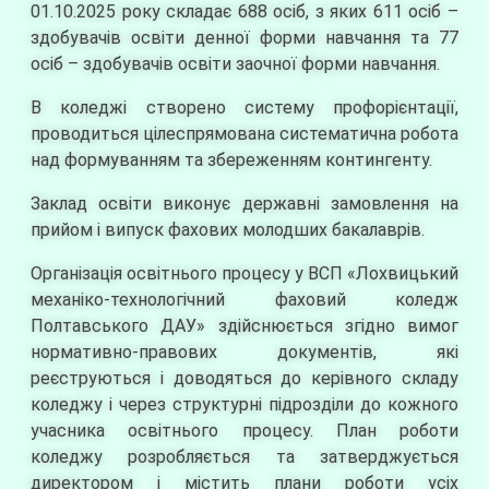
01.10.2025 року складає 688 осіб, з яких 611 осіб –
здобувачів освіти денної форми навчання та 77
осіб – здобувачів освіти заочної форми навчання.
В коледжі створено систему профорієнтації,
проводиться цілеспрямована систематична робота
над формуванням та збереженням контингенту.
Заклад освіти виконує державні замовлення на
прийом і випуск фахових молодших бакалаврів.
Організація освітнього процесу у ВСП «Лохвицький
механіко-технологічний фаховий коледж
Полтавського ДАУ» здійснюється згідно вимог
нормативно-правових документів, які
реєструються і доводяться до керівного складу
коледжу і через структурні підрозділи до кожного
учасника освітнього процесу. План роботи
коледжу розробляється та затверджується
директором і містить плани роботи усіх