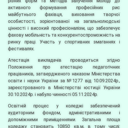
різних форм та методів залучення молоді до
активного формування професійних рис
майбутнього фахівця, виховання творчої
особистості, зорієнтованої на загальнолюдські
цінності і високий професіоналізм, що забезпечує
фахову мобільність та конкурентоспроможність на
ринку праці. Участь у спортивних змаганнях і
фестивалях.
Атестація викладачів проводиться згідно
Положення про атестацію педагогічних
працівників, затвердженого наказом Міністерства
освіти і науки України за №1277 від 10.09.2024р.,
зареєстрованого в Міністерстві юстиції України
30.10.2024р. і набуло чинності 05.11.2024р.
Освітній процес у коледжі забезпечений
аудиторним фондом, адміністративними і
допоміжними приміщеннями. Загальна площа
коледжу становить 10850 кв.м, в тому числі: