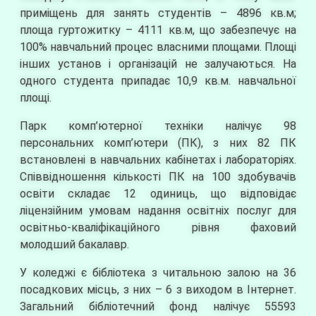
приміщень для занять студентів – 4896 кв.м;
площа гуртожитку – 4111 кв.м, що забезпечує на
100% навчальний процес власними площами. Площі
інших установ і організацій не залучаються. На
одного студента припадає 10,9 кв.м. навчальної
площі.
Парк комп’ютерної техніки налічує 98
персональних комп’ютери (ПК), з них 82 ПК
встановлені в навчальних кабінетах і лабораторіях.
Співвідношення кількості ПК на 100 здобувачів
освіти складає 12 одиниць, що відповідає
ліцензійним умовам надання освітніх послуг для
освітньо-кваліфікаційного рівня фаховий
молодший бакалавр.
У коледжі є бібліотека з читальною залою на 36
посадкових місць, з них – 6 з виходом в Інтернет.
Загальний бібліотечний фонд налічує 55593