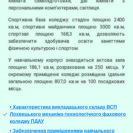
кімната самопідготовки, дві кімнати з
персональними комп’ютерами, світлиця.
Спортивна база коледжу: стадіон площею 2400
кв.м, спортивні майданчики площею 3000 кв.м,
спортзал площею 168,3 кв.м, дозволяють
забезпечити здобувачів освіти заняттями
фізичною культурою і спортом.
У навчальному корпусі знаходиться актова зала
площею 186,1 кв.м, розрахована на 250 місць. У
окремому приміщенні коледжі розміщена їдальня
загальною площею 807,0 кв.м на 100 посадкових
місць.
• Характеристика викладацького складу ВСП
Лохвицького механіко-технологічного фахового
коледжу ПДАУ
• Забезпечення приміщеннями навчального