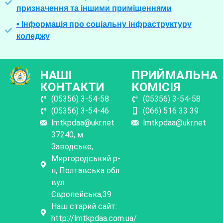
призначення та іншими приміщеннями
• Інформація про соціальну інфраструктуру
коледжу
НАШІ
ПРИЙМАЛЬНА
КОНТАКТИ
КОМІСІЯ
(05356) 3-54-58
(05356) 3-54-58
(05356) 3-54-46
(066) 516 33 39
lmtkpdaa@ukr.net
lmtkpdaa@ukr.net
37240, м.
Заводське,
Миргородський р-
н, Полтавська обл.
вул.
Європейська,39
Наш старий сайт:
http://lmtkpdaa.com.ua/