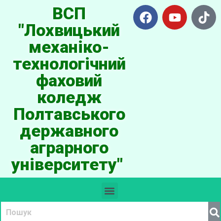
ВСП
"Лохвицький
механіко-
технологічний
фаховий
коледж
Полтавського
державного
аграрного
університету"