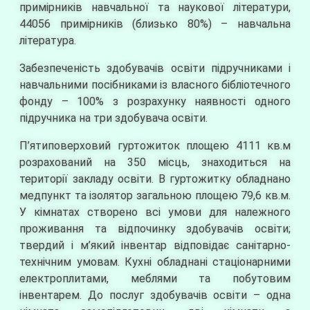
примірників навчальної та наукової літератури,
44056 примірників (близько 80%) – навчальна
література.
Забезпеченість здобувачів освіти підручниками і
навчальними посібниками із власного бібліотечного
фонду – 100% з розрахунку наявності одного
підручника на три здобувача освіти.
П’ятиповерховий гуртожиток площею 4111 кв.м
розрахований на 350 місць, знаходиться на
території закладу освіти. В гуртожитку обладнано
медпункт та ізолятор загальною площею 79,6 кв.м.
У кімнатах створено всі умови для належного
проживання та відпочинку здобувачів освіти;
твердий і м’який інвентар відповідає санітарно-
технічним умовам. Кухні обладнані стаціонарними
електроплитами, меблями та побутовим
інвентарем. До послуг здобувачів освіти – одна