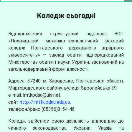
Коледж сьогодні
Відокремлений структурний підрозділ ВСП
«Лохвицький механіко-технологічний фаховий
коледж Полтавського державного аграрного
університету» – заклад освіти, підпорядкований
Міністерству освіти і науки України, заснований на
загальнодержавній формі власності.
Адреса: 37240 м. Заводське, Полтавської області,
Миргородського району, вулиця Європейська 39,
е-mail: lmtkpdaa@ukr.net,
сайт
http://lmtfk.pdau.edu.ua
,
телефон/факс (05356)3-54-46.
Коледж здійснює свою діяльність відповідно до
чинного законодавства України, Указів та