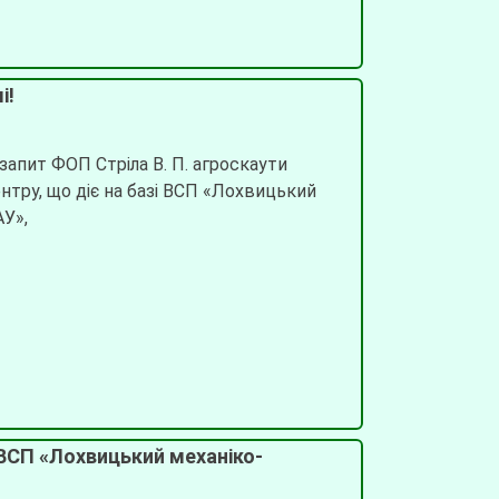
і!
 запит ФОП Стріла В. П. агроскаути
нтру, що діє на базі ВСП «Лохвицький
АУ»,
ВСП «Лохвицький механіко-