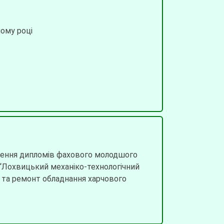
ному році
чення дипломів фахового молодшого
 “Лохвицький механіко-технологічний
 та ремонт обладнання харчового