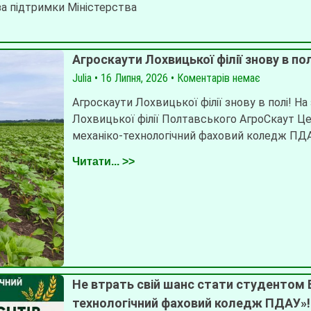
за підтримки Міністерства
Агроскаути Лохвицької філії знову в пол
Julia
16 Липня, 2026
Коментарів немає
Агроскаути Лохвицької філії знову в полі! На
Лохвицької філії Полтавського АгроСкаут Це
механіко-технологічний фаховий коледж ПД
Читати... >>
Не втрать свій шанс стати студентом 
технологічний фаховий коледж ПДАУ»!