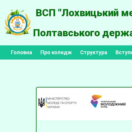
ВСП "Лохвицький ме
Полтавського держа
Головна
Про коледж
Структура
Вступ