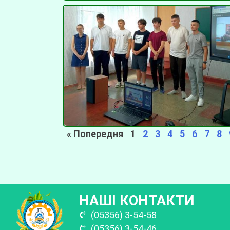
« Попередня
1
2
3
4
5
6
7
8
НАШІ КОНТАКТИ
(05356) 3-54-58
(05356) 3-54-46