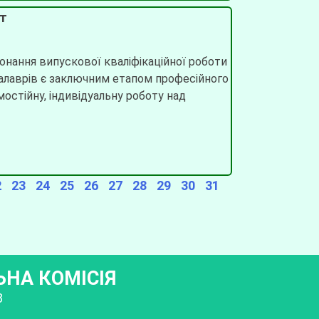
іт
є
онання випускової кваліфікаційної роботи
алаврів є заключним етапом професійного
остійну, індивідуальну роботу над
2
23
24
25
26
27
28
29
30
31
НА КОМІСІЯ
8