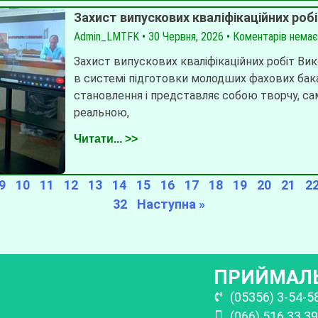
Захист випускових кваліфікаційних роб
Admin_LMTFK
30 Червня, 2026
Коментарів нема
Захист випускових кваліфікаційних робіт Вик
в системі підготовки молодших фахових бак
становлення і представляє собою творчу, сам
реальною,
Читати... >>
9
10
11
12
13
14
15
16
17
18
19
20
21
2
32
Наступна »
ПРИЙМАЛЬ
(05356) 3-54-5
(066) 516 33 39