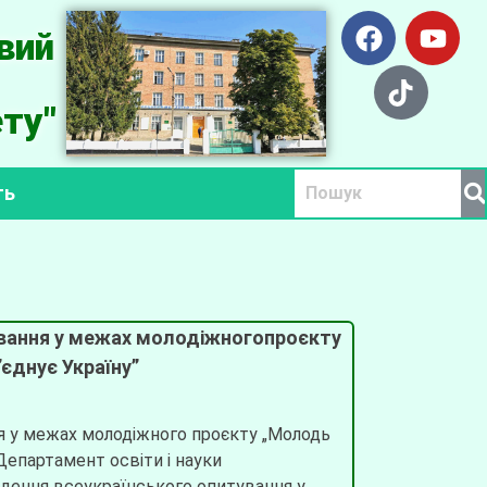
вий
ту"
ть
ування у межах молодіжногопроєкту
єднує Україну”
я у межах молодіжного проєкту „Молодь
 Департамент освіти і науки
едення всеукраїнського опитування у