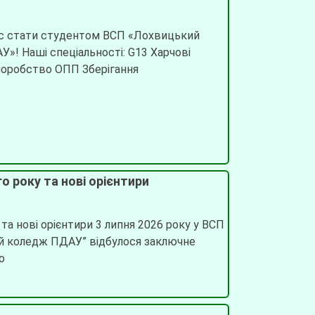
нс стати студентом ВСП «Лохвицький
»! Наші спеціальності: G13 Харчові
норобство ОПП Зберігання
о року та нові орієнтири
та нові орієнтири 3 липня 2026 року у ВСП
ий коледж ПДАУ” відбулося заключне
ло