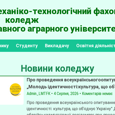
ханіко-технологічний фахо
коледж
вного аграрного університе
нику
Студенту
Викладачу
Освітня діяльніс
Новини коледжу
Про проведення всеукраїнськогоопит
„Молодь ідентичності:культура, що об’
Admin_LMTFK
4 Серпня, 2026
Коментарів немає
Про проведення всеукраїнського опитуванн
ідентичності: культура, що об’єднує Україну”
облвійськадміністрації повідомляє про пров