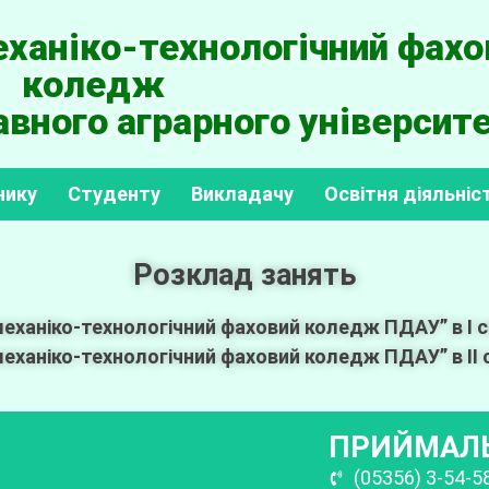
ханіко-технологічний фахо
коледж
вного аграрного університе
нику
Студенту
Викладачу
Освітня діяльніс
Розклад занять
еханіко-технологічний фаховий коледж ПДАУ” в І се
ханіко-технологічний фаховий коледж ПДАУ” в ІІ с
ПРИЙМАЛЬ
(05356) 3-54-5