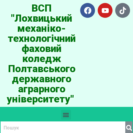
ВСП
"Лохвицький
механіко-
технологічний
фаховий
коледж
Полтавського
державного
аграрного
університету"