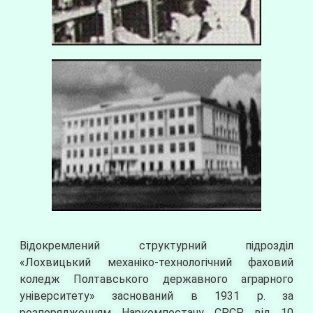
Відокремлений структурний підрозділ
«Лохвицький механіко-технологічний фаховий
коледж Полтавського державного аграрного
університету» заснований в 1931 р. за
розпорядженням Наркомпостачу СРСР від 10