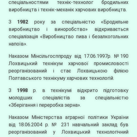
спеціальностями технік-технолог бродильних
виробництв і технік-механік харчових виробництв.
З
1982
року за спеціальністю «Бродильне
виробництво і виноробство» відкривається
спеціалізація «Виробництво пива і безалкогольних
напоїв».
Наказом Мінсільгосппроду від 17.06.1997р. №190
Лохвицький технікум харчової промисловості
реорганізований і стає Лохвицькою філією
Полтавського технікуму харчових технологій.
З
1998
р. в технікумі відкрито підготовку
молодших спеціалістів за спеціальністю
«Зберігання і переробка зерна».
Наказом Міністерства аграрної політики України
від 18.06.2004 р. № 231 навчальний заклад був
реорганізований у Лохвицький технологічний