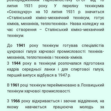
липня 1931 року. У переліку технікумів
«Союзцукру» на 10 липня 1931 р. значиться
«Сталінський хіміко-механічний технікум, готує
хіміків, механіків, теплотехніків». Назва коледжу на
час створення – Сталінський хіміко-механічний
технікум.
До
1941
року технікум готував спеціалістів
цукрової галузі харчової промисловості: техніків-
механіків, теплотехніків і техніків-хіміків.
З
1944
року в технікумі розпочалася підготовка
кадрів середньої ланки і для спиртової галузі,
перший випуск відбувся в 1947 р.
В
1961
році технікум перейменовано в Лохвицький
технікум харчової промисловості.
З
1966
року відкривається і заочне відділення, на
якому навчається працююча молодь за