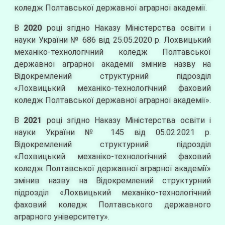
коледж Полтавської державної аграрної академії.
В
2020
році згідно Наказу Міністерства освіти і
науки України № 686 від 25.05.2020 р. Лохвицький
механіко-технологічний коледж Полтавської
державної аграрної академії змінив назву на
Відокремлений структурний підрозділ
«Лохвицький механіко-технологічний фаховий
коледж Полтавської державної аграрної академії».
В
2021
році згідно Наказу Міністерства освіти і
науки України № 145 від 05.02.2021 р.
Відокремлений структурний підрозділ
«Лохвицький механіко-технологічний фаховий
коледж Полтавської державної аграрної академії»
змінив назву на Відокремлений структурний
підрозділ «Лохвицький механіко-технологічний
фаховий коледж Полтавського державного
аграрного університету».