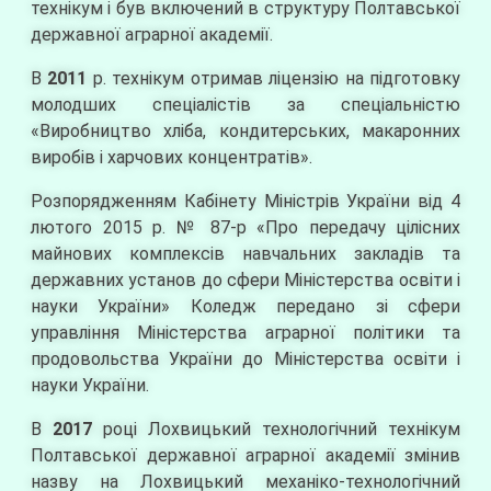
технікум і був включений в структуру Полтавської
державної аграрної академії.
В
2011
р. технікум отримав ліцензію на підготовку
молодших спеціалістів за спеціальністю
«Виробництво хліба, кондитерських, макаронних
виробів і харчових концентратів».
Розпорядженням Кабінету Міністрів України від 4
лютого 2015 р. № 87-р «Про передачу цілісних
майнових комплексів навчальних закладів та
державних установ до сфери Міністерства освіти і
науки України» Коледж передано зі сфери
управління Міністерства аграрної політики та
продовольства України до Міністерства освіти і
науки України.
В
2017
році Лохвицький технологічний технікум
Полтавської державної аграрної академії змінив
назву на Лохвицький механіко-технологічний