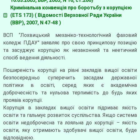
16.03.2005, ВВР, 2005, N 16, ст.266)
Кримінальна конвенція про боротьбу з корупцією
(ETS 173) ( Відомості Верховної Ради України
(ВВР), 2007, N 47-48 )
ВСП “Лохвицький механіко-технологічний фаховий
коледж ПДАУ” заявляє про свою принципову позицію
та засуджує корупцію як незаконний та неетичний
спосіб ведення діяльності.
Поширеність корупції на рівні закладів вищої освіти
безпосередньо суперечить засадам державної
політики в освіті, серед яких є академічна
доброчесність та нульова терпимість до будь яких
проявів корупції.
Корупція в закладах вищої освіти підриває якість
освіти та гальмує розвиток суспільства. Якщо система
освіти недоброчесна та лояльна до корупції – якість
освіти, яку отримають здобувачі вищої освіти, буде
відповідною.