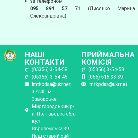
за телефоном:
095 894 57 71
(Лисенко Марина
Олександрівна)
НАШІ
ПРИЙМАЛЬНА
КОНТАКТИ
КОМІСІЯ
(05356) 3-54-58
(05356) 3-54-58
(05356) 3-54-46
(066) 516 33 39
lmtkpdaa@ukr.net
lmtkpdaa@ukr.net
37240, м.
Заводське,
Миргородський р-
н, Полтавська обл.
вул.
Європейська,39
Наш старий сайт: