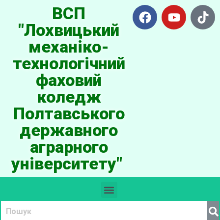
ВСП
"Лохвицький
механіко-
технологічний
фаховий
коледж
Полтавського
державного
аграрного
університету"