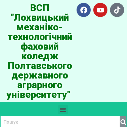
ВСП
"Лохвицький
механіко-
технологічний
фаховий
коледж
Полтавського
державного
аграрного
університету"