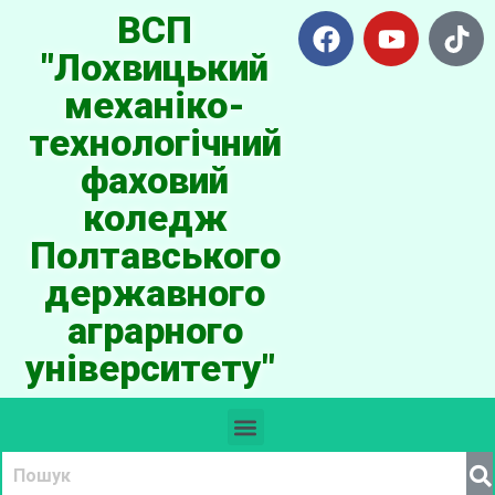
ВСП
"Лохвицький
механіко-
технологічний
фаховий
коледж
Полтавського
державного
аграрного
університету"