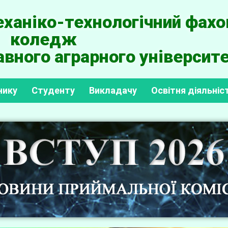
ханіко-технологічний фахо
коледж
вного аграрного університе
нику
Студенту
Викладачу
Освітня діяльніс