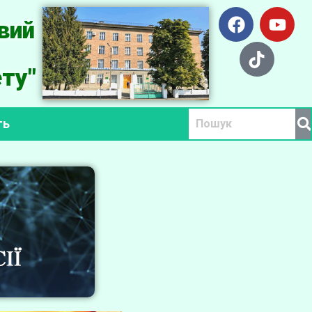
вий
ту"
ть