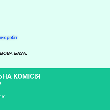
них робіт
АВОВА БАЗА.
НА КОМІСІЯ
8
net