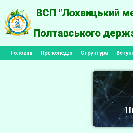
ВСП "Лохвицький ме
Полтавського держа
Головна
Про коледж
Структура
Вступ