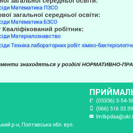
ної загальної середньої освіти:
бесіди Математика ПЗСО
ової загальної середньої освіти:
бесіди Математика БЗСО
Р Кваліфікований робітник:
есіди Матеріалознавство
іди Техніка лабораторних робіт хіміко-бактеріологіч
кументи знаходяться у розділі НОРМАТИВНО-ПР
ПРИЙМАЛЬ
(05356) 3-54-5
(066) 516 33 39
lmtkpdaa@ukr.
кий р-н, Полтавська обл. вул.