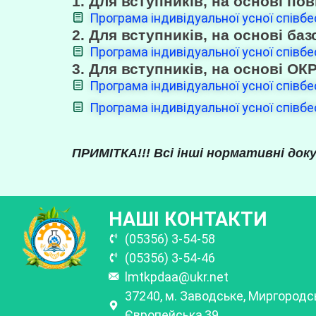
1. Для вступників, на основі пов
Програма індивідуальної усної спів
2. Для вступників, на основі баз
Програма індивідуальної усної спів
3. Для вступників, на основі ОК
Програма індивідуальної усної співб
Програма індивідуальної усної співбес
ПРИМІТКА!!!
Всі інші нормативні до
НАШІ КОНТАКТИ
(05356) 3-54-58
(05356) 3-54-46
lmtkpdaa@ukr.net
37240, м. Заводське, Миргородсь
Європейська,39