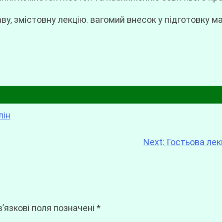
змістовну лекцію. вагомий внесок у підготовку май
лін
Next:
Гостьова лек
’язкові поля позначені
*