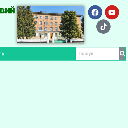
вий
ть