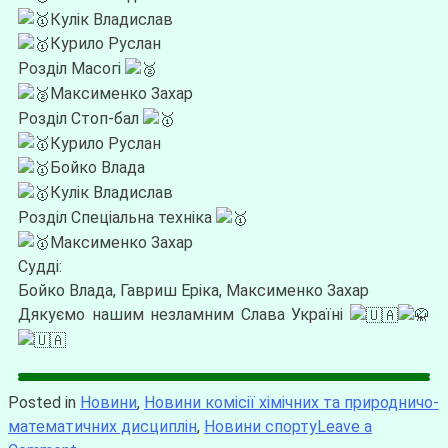
Кулік Владислав
Курило Руслан
Розділ Масогі
Максименко Захар
Розділ Стоп-бал
Курило Руслан
Бойко Влада
Кулік Владислав
Розділ Спеціальна техніка
Максименко Захар
Судді:
Бойко Влада, Гавриш Еріка, Максименко Захар
Дякуємо нашим незламним Слава Україні
Posted in
Новини
,
Новини комісії хімічних та природничо-
математичних дисциплін
,
Новини спорту
Leave a