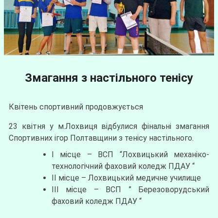
Змагання з настільного тенісу
Квітень спортивний продовжується
23 квітня у м.Лохвиця відбулися фінальні змагання
Спортивних ігор Полтавщини з тенісу настільного.
І місце – ВСП “Лохвицький механіко-
технологічний фаховий коледж ПДАУ “
ІІ місце – Лохвицький медичне училище
ІІІ місце – ВСП ” Березоворудський
фаховий коледж ПДАУ “