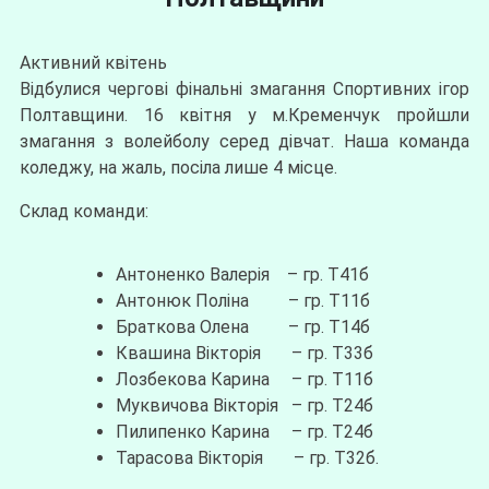
Активний квітень
Відбулися чергові фінальні змагання Спортивних ігор
Полтавщини. 16 квітня у м.Кременчук пройшли
змагання з волейболу серед дівчат. Наша команда
коледжу, на жаль, посіла лише 4 місце.
Склад команди:
Антоненко Валерія – гр. Т41б
Антонюк Поліна – гр. Т11б
Браткова Олена – гр. Т14б
Квашина Вікторія – гр. Т33б
Лозбекова Карина – гр. Т11б
Муквичова Вікторія – гр. Т24б
Пилипенко Карина – гр. Т24б
Тарасова Вікторія – гр. Т32б.