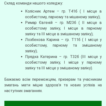
Склад команди нашого коледжу:
Колісник Артем – гр. Т41б ( І місце в
особистому, парному та мішаному заліку);
Римар Євгеній – гр. М23б ( ІІ місце в
особистому заліку, І місце в парному
заліку та ІІІ місце в змішаному заліку);
Лозбекова Карина – гр. Т11б ( І місце у
особистому, парному та змішаному
заліку);
Прядка Катерина – гр. Т32б (ІІІ місце у
особистому заліку, І місце у парному
заліку та ІІІ місце у змішаному заліку).
Бажаємо всім переможцям, призерам та учасникам
змагань мати міцне здоров’я та нових успіхів на
наступних змаганнях.