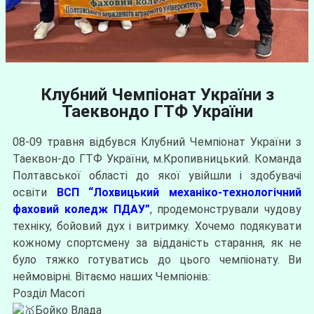
Клубний Чемпіонат України з
Таеквондо ГТФ України
08-09 травня відбувся Клубний Чемпіонат України з
Таеквон-до ГТФ України, м.Кропивницький. Команда
Полтавської області до якої увійшли і здобувачі
освіти
ВСП “Лохвицький механіко-технологічний
фаховий коледж ПДАУ”
, продемонстрували чудову
техніку, бойовий дух і витримку. Хочемо подякувати
кожному спортсмену за відданість старання, як не
було тяжко готуватись до цього чемпіонату. Ви
неймовірні. Вітаємо наших Чемпіонів:
Розділ Масогі
Бойко Влада