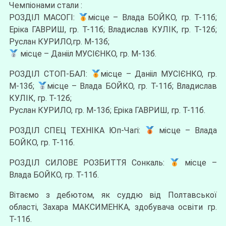
Чемпіонами стали :
РОЗДІЛ МАСОГІ:
місце – Влада БОЙКО, гр. Т-11б;
Еріка ГАВРИШ, гр. Т-11б; Владислав КУЛІК, гр. Т-12б;
Руслан КУРИЛО,гр. М-13б;
місце – Данііл МУСІЄНКО, гр. М-13б.
РОЗДІЛ СТОП-БАЛ:
місце – Данііл МУСІЄНКО, гр.
М-13б;
місце – Влада БОЙКО, гр. Т-11б; Владислав
КУЛІК, гр. Т-12б;
Руслан КУРИЛО, гр. М-13б; Еріка ГАВРИШ, гр. Т-11б.
РОЗДІЛ СПЕЦ ТЕХНІКА Юп-Чагі:
місце – Влада
БОЙКО, гр. Т-11б.
РОЗДІЛ СИЛОВЕ РОЗБИТТЯ Сонкаль:
місце –
Влада БОЙКО, гр. Т-11б.
Вітаємо з дебютом, як суддю від Полтавської
області, Захара МАКСИМЕНКА, здобувача освіти гр.
Т-11б.