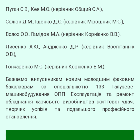
Пугач С.В., Кея М.О. (керівник Общий С.А.),
Селюк Д.М., Іщенко Д.О. (керівник Мірошник М.С.),
Волох О.О., Гамідов М.А. (керівник Корнієнко В.В.),
Лисенко А.Ю., Андрієнко Д.Р. (керівник Воспітаннік
О.В.),
Гончаренко М.С. (керівник Корнієнко В.М.).
Бажаємо випускникам новим молодшим фаховим
бакалаврам за спеціальністю 133 Галузеве
машинобудування ОПП Експлуатація та ремонт
обладнання харчового виробництва життєвої удачі,
творчих успіхів та подальшого професійного
становлення.