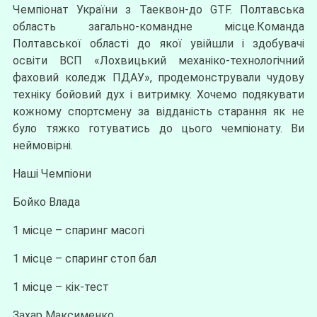
Чемпіонат України з Таеквон-до GTF. Полтавська
область загально-командне місце.Команда
Полтавської області до якої увійшли і здобувачі
освіти ВСП «Лохвицький механіко-технологічний
фаховий коледж ПДАУ», продемонстрували чудову
техніку бойовий дух і витримку. Хочемо подякувати
кожному спортсмену за відданість старання як не
було тяжко готуватись до цього чемпіонату. Ви
неймовірні.
Наші Чемпіони
Бойко Влада
1 місце – спаринг масогі
1 місце – спаринг стоп бал
1 місце – кік-тест
Захар Максименко