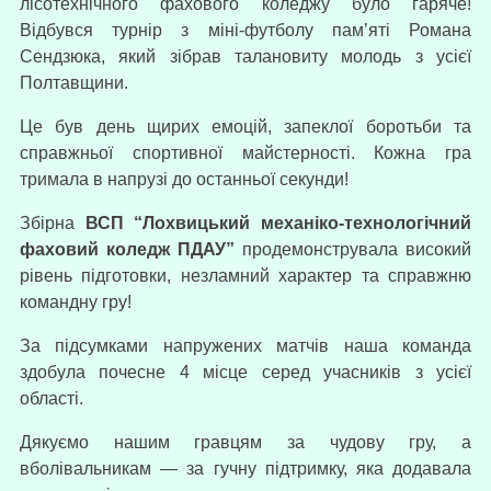
лісотехнічного фахового коледжу було гаряче!
Відбувся турнір з міні-футболу пам’яті Романа
Сендзюка, який зібрав талановиту молодь з усієї
Полтавщини.
Це був день щирих емоцій, запеклої боротьби та
справжньої спортивної майстерності. Кожна гра
тримала в напрузі до останньої секунди!
Збірна
ВСП “Лохвицький механіко-технологічний
фаховий коледж ПДАУ”
продемонструвала високий
рівень підготовки, незламний характер та справжню
командну гру!
За підсумками напружених матчів наша команда
здобула почесне 4 місце серед учасників з усієї
області.
Дякуємо нашим гравцям за чудову гру, а
вболівальникам — за гучну підтримку, яка додавала