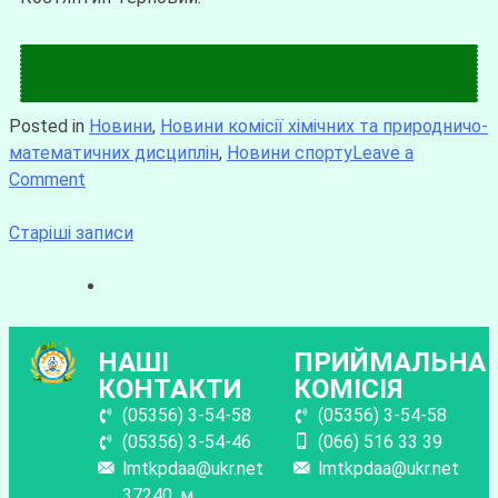
Posted in
Новини
,
Новини комісії хімічних та природничо-
математичних дисциплін
,
Новини спорту
Leave a
Comment
Старіші записи
НАШІ
ПРИЙМАЛЬНА
КОНТАКТИ
КОМІСІЯ
(05356) 3-54-58
(05356) 3-54-58
(05356) 3-54-46
(066) 516 33 39
lmtkpdaa@ukr.net
lmtkpdaa@ukr.net
37240, м.