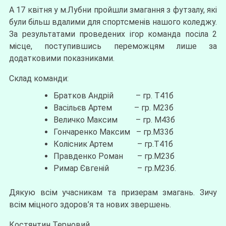
А 17 квітня у м.Лубни пройшли змагання з футзалу, які
були більш вдалими для спортсменів нашого коледжу.
За результатами проведених ігор команда посіла 2
місце, поступившись переможцям лише за
додатковими показниками.
Склад команди:
Братков Андрій – гр. Т41б
Васільєв Артем – гр. М23б
Величко Максим – гр. М43б
Гончаренко Максим – гр.М33б
Колісник Артем – гр.Т41б
Правденко Роман – гр.М23б
Римар Євгеній – гр.М23б.
Дякую всім учасникам та призерам змагань. Зичу
всім міцного здоров’я та нових звершень.
Костянтин Терновий.