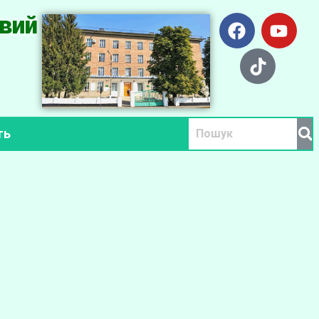
вий
ть