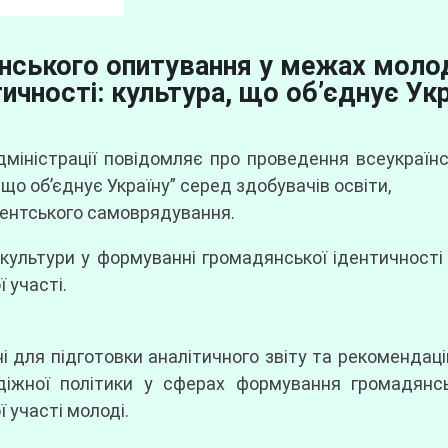
їнського опитування у межах моло
тичності: культура, що об’єднує Укр
дміністрації повідомляє про проведення всеукраї
 що об’єднує Україну” серед здобувачів освіти,
удентського самоврядування.
ультури у формуванні громадянської ідентичності ук
 участі.
 для підготовки аналітичного звіту та рекомендаці
жної політики у сферах формування громадянсько
 участі молоді.