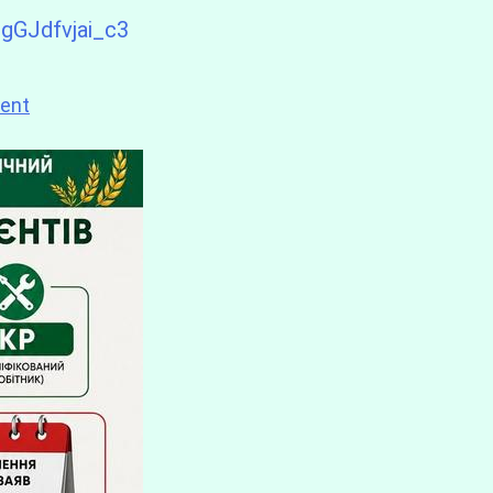
DgGJdfvjai_c3
ent