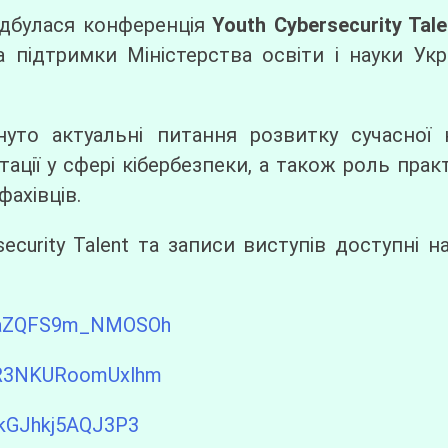
відбулася конференція
Youth Cybersecurity Tale
 підтримки Міністерства освіти і науки Укр
нуто актуальні питання розвитку сучасної 
нтації у сфері кібербезпеки, а також роль пр
фахівців.
ecurity Talent та записи виступів доступні н
6naZQFS9m_NMOSOh
VtR3NKURoomUxlhm
ZkGJhkj5AQJ3P3