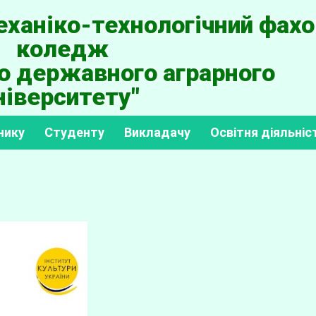
ханіко-технологічний фахо
коледж
о державного аграрного
ніверситету"
нику
Студенту
Викладачу
Освітня діяльніс