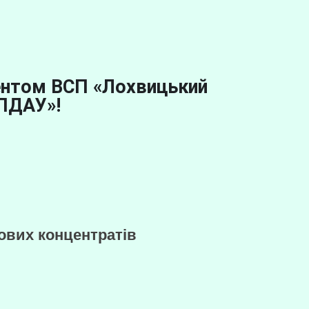
дентом ВСП «Лохвицький
 ПДАУ»!
ових концентратів