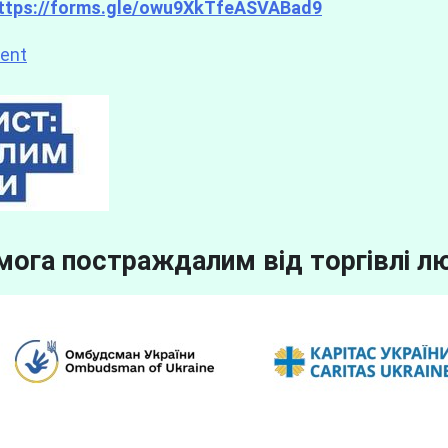
ttps://forms.gle/owu9XkTfeASVABad9
ent
ога постраждалим від торгівлі 