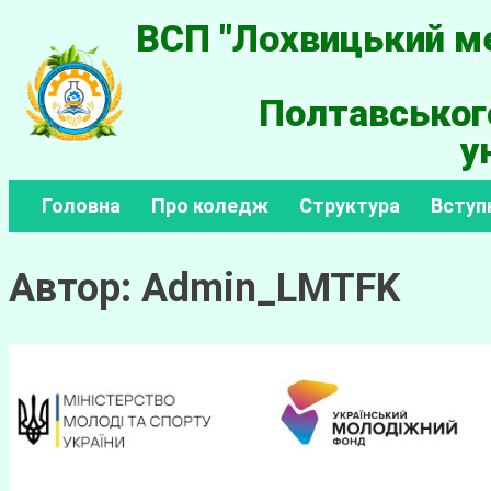
ВСП "Лохвицький ме
Полтавськог
у
Головна
Про коледж
Структура
Вступ
Автор:
Admin_LMTFK