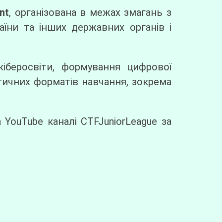
nt
, організована в межах змагань з
аїни та інших державних органів і
кіберосвіти, формування цифрової
актичних форматів навчання, зокрема
а YouTube каналі CTFJuniorLeague за