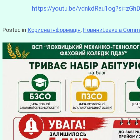
https://youtu.be/vdnkdRau1og?si=zGh
Posted in
Корисна інформація
,
Новини
Leave a Comm