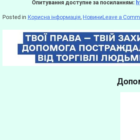
Опитування доступне за посиланням:
h
Posted in
Корисна інформація
,
Новини
Leave a Comm
Допом