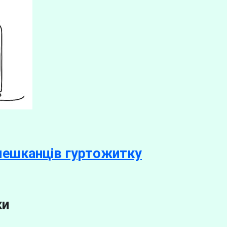
мешканців гуртожитку
ки