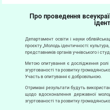
Про проведення всеукра
іден
Департамент освіти і науки облвійська
проєкту „Молодь ідентичності: культура,
представників органів учнівського і ст
Метою опитування є дослідження ролі к
згуртованості та розвитку громадянської
Участь в опитуванні є добровільною.
Отримані результати будуть використані
щодо вдосконалення державної молоді
згуртованості та розвитку громадянської