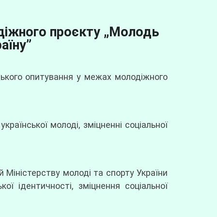
діжного проєкту „Молодь
аїну”
нського опитування у межах молодіжного
раїнської молоді, зміцненні соціальної
й Міністерству молоді та спорту України
ї ідентичності, зміцнення соціальної