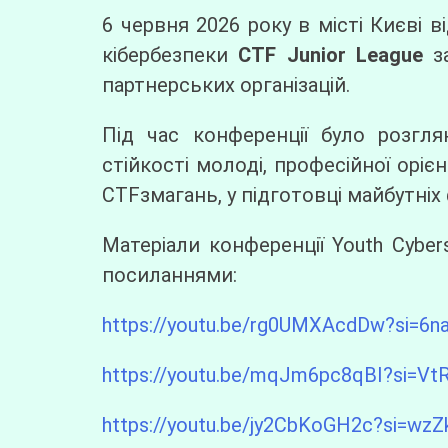
6 червня 2026 року в місті Києві 
кібербезпеки
CTF Junior League
за
партнерських організацій.
Під час конференції було розгля
стійкості молоді, професійної оріє
CTFзмагань, у підготовці майбутніх 
Матеріали конференції Youth Cybers
посиланнями:
https://youtu.be/rg0UMXAcdDw?si=
https://youtu.be/mqJm6pc8qBI?si=
https://youtu.be/jy2CbKoGH2c?si=wz