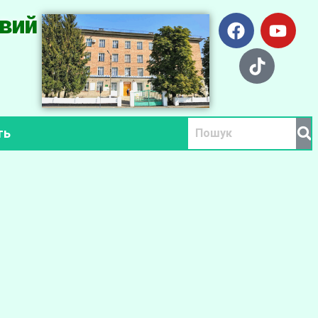
вий
ть