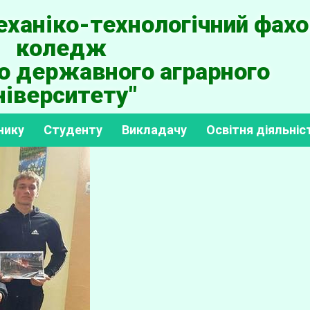
ханіко-технологічний фахо
коледж
о державного аграрного
ніверситету"
нику
Студенту
Викладачу
Освітня діяльніс