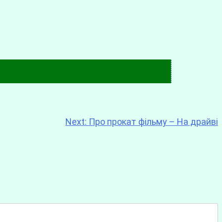
Next:
Про прокат фільму – На драйві