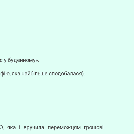
с у буденному».
афію, яка найбільше сподобалася).
, яка і вручила переможцям грошові