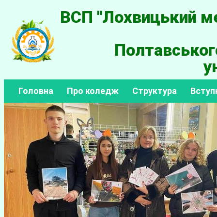
ВСП "Лохвицький ме
Полтавськог
у
Головна
Про коледж
Структура
Вступ