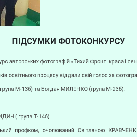
ПІДСУМКИ ФОТОКОНКУРСУ
рс авторських фотографій «Тихий Фронт: краса і сен
ів освітнього процесу віддали свій голос за фотогр
група М-13б) та Богдан МИЛЕНКО (група М-23б).
ДИЧ ( група Т-14б).
ський профком, очолюваний Світланою КРАВЧЕНКО