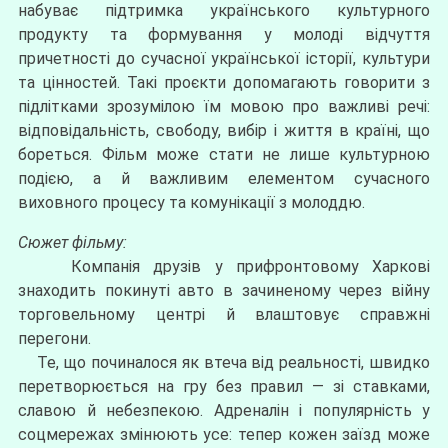
набуває підтримка українського культурного
продукту та формування у молоді відчуття
причетності до сучасної української історії, культури
та цінностей. Такі проєкти допомагають говорити з
підлітками зрозумілою їм мовою про важливі речі:
відповідальність, свободу, вибір i життя в країні, що
бореться. Фільм може стати не лише культурною
подією, а й важливим елементом сучасного
виховного процесу та комунікації з молоддю.
Сюжет фільму:
Компанія друзів у прифронтовому Харкові
знаходить покинуті авто в зачиненому через війну
торговельному центрі й влаштовує справжні
перегони.
Те, що починалося як втеча від реальності, швидко
перетворюється на гру без правил — зі ставками,
славою й небезпекою. Адреналін і популярність у
соцмережах змінюють усе: тепер кожен заїзд може