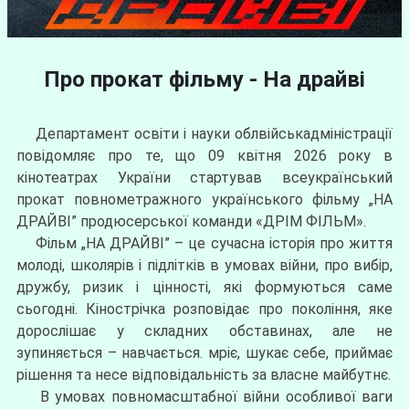
Про прокат фільму - На драйві
Департамент освіти i науки облвійськадміністрації
повідомляє про те, що 09 квітня 2026 року в
кінотеатрах України стартував всеукраїнський
прокат повнометражного українського фільму „НА
ДРАЙВІ” продюсерської команди «ДРІМ ФІЛЬМ».
Фільм „НА ДРАЙВІ” – це сучасна історія про життя
молоді, школярів i підлітків в умовах війни, про вибір,
дружбу, ризик i цінності, які формуються саме
сьогодні. Кінострічка розповідає про покоління, яке
дорослішає у складних обставинах, але не
зупиняється – навчається. мріє, шукає себе, приймає
рішення та несе відповідальність за власне майбутнє.
В умовах повномасштабної війни особливої ваги