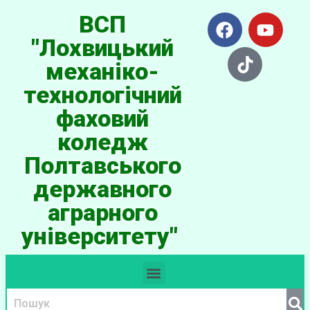
ВСП
"Лохвицький
механіко-
технологічний
фаховий
коледж
Полтавського
державного
аграрного
університету"