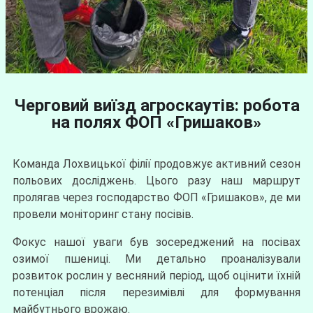
Черговий виїзд агроскаутів: робота
на полях ФОП «Гришаков»
Команда Лохвицької філії продовжує активний сезон
польових досліджень. Цього разу наш маршрут
пролягав через господарство ФОП «Гришаков», де ми
провели моніторинг стану посівів.
Фокус нашої уваги був зосереджений на посівах
озимої пшениці. Ми детально проаналізували
розвиток рослин у весняний період, щоб оцінити їхній
потенціал після перезимівлі для формування
майбутнього врожаю.