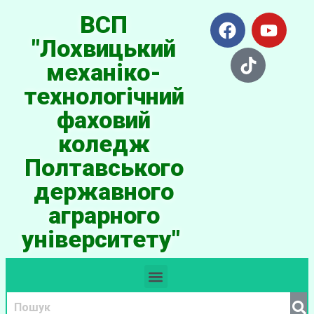
ВСП
"Лохвицький
механіко-
технологічний
фаховий
коледж
Полтавського
державного
аграрного
університету"