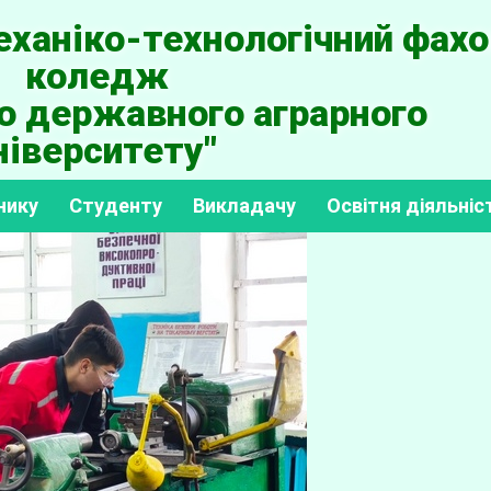
ханіко-технологічний фахо
коледж
о державного аграрного
ніверситету"
нику
Студенту
Викладачу
Освітня діяльніс