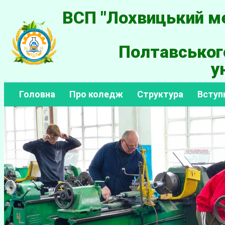
ВСП "Лохвицький ме
Полтавськог
у
Головна
Про коледж
Структура
Вступ