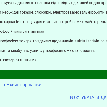
зовувати для виготовлення відповідних деталей згідно крес
и необхідні токарні, слюсарні, електрозварювальні роботи 
 каркасів стільців для власних потреб самих майстерень.
професійними змаганнями
офесією токар» та здачею щоденників-звітів і заліків по 
и та майбутніх успіхів у професійному становленні.
ін Віктор КОРНІЄНКО.
лін
,
Новини практики
Next:
УВАГА! ВІД