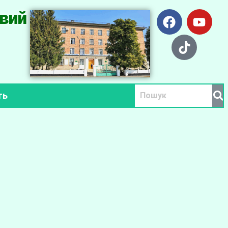
вий
ть