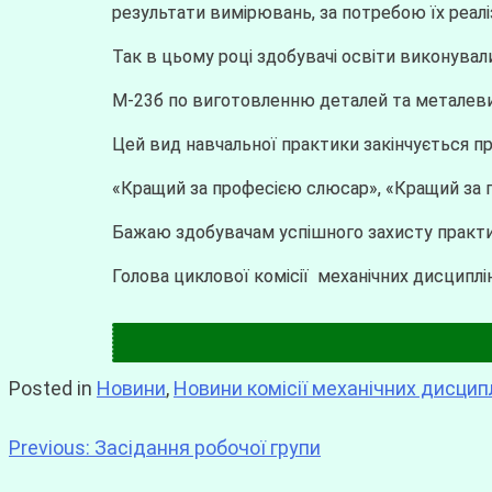
результати вимірювань, за потребою їх реалі
Так в цьому році здобувачі освіти виконувал
М-23б по виготовленню деталей та металевих
Цей вид навчальної практики закінчується 
«Кращий за професією слюсар», «Кращий за пр
Бажаю здобувачам успішного захисту практик
Голова циклової комісії механічних дисципл
Posted in
Новини
,
Новини комісії механічних дисцип
Previous:
Засідання робочої групи