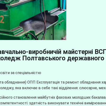
авчально-виробничій майстерні ВС
коледж Полтавського державного 
освіти за спеціальністю
та обладнання) ОПП Експлуатація та ремонт обладнання х
оледжу, яка включає в себе такі відділення: слюсарне, мех
ійного становлення майбутніх фахових молодших бакалаврів
омпетентності: здатність виконувати технічні вимірюванн