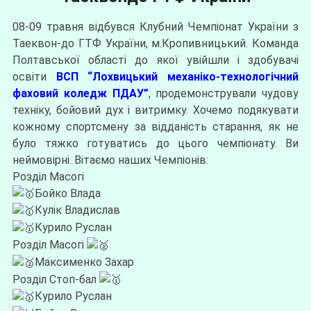
08-09 травня відбувся Клубний Чемпіонат України з
Таеквон-до ГТФ України, м.Кропивницький. Команда
Полтавської області до якої увійшли і здобувачі
освіти
ВСП “Лохвицький механіко-технологічний
фаховий коледж ПДАУ”
, продемонстрували чудову
техніку, бойовий дух і витримку. Хочемо подякувати
кожному спортсмену за відданість старання, як не
було тяжко готуватись до цього чемпіонату. Ви
неймовірні. Вітаємо наших Чемпіонів:
Розділ Масогі
Бойко Влада
Кулік Владислав
Курило Руслан
Розділ Масогі
Максименко Захар
Розділ Стоп-бал
Курило Руслан