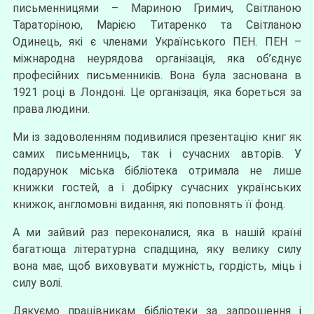
письменницями – Мариною Гримич, Світланою
Тараторіною, Марією Титаренко та Світланою
Одинець, які є членами Українського ПЕН. ПЕН –
міжнародна неурядова організація, яка об’єднує
професійних письменників. Вона була заснована в
1921 році в Лондоні. Це організація, яка бореться за
права людини.
Ми із задоволенням подивилися презентацію книг як
самих письменниць, так і сучасних авторів. У
подарунок міська бібліотека отримала не лише
книжки гостей, а і добірку сучасних українських
книжок, англомовні видання, які поповнять її фонд.
А ми зайвий раз переконалися, яка в нашій країні
багатюща літературна спадщина, яку велику силу
вона має, щоб виховувати мужність, гордість, міць і
силу волі.
Дякуємо працівникам бібліотеки за запрошення і