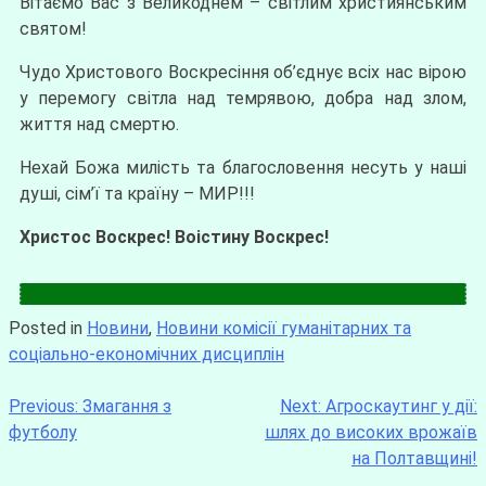
Вітаємо Вас з Великоднем – світлим християнським
святом!
Чудо Христового Воскресіння об’єднує всіх нас вірою
у перемогу світла над темрявою, добра над злом,
життя над смертю.
Нехай Божа милість та благословення несуть у наші
душі, сім’ї та країну – МИР!!!
Христос Воскрес! Воістину Воскрес!
Posted in
Новини
,
Новини комісії гуманітарних та
соціально-економічних дисциплін
Previous:
Змагання з
Next:
Агроскаутинг у дії:
футболу
шлях до високих врожаїв
на Полтавщині!