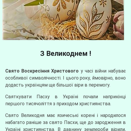
З Великоднем !
Свято Воскресіння Христового
у часі війни набуває
особливої символічності. І цього року, ймовірно, воно
додасть українцям ще більшої віри в перемогу.
Святкувати Пасху в Україні почали наприкінці
першого тисячоліття з приходом християнства.
Свято Великодня має язичеські корені і народилося
набагато раніше за свято Пасхи, ще до зародження в
Україні християнства. В давнину землероби вірили,