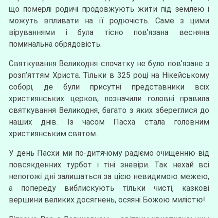
що померлі родичі продовжують жити під землею і
можуть впливати на її родючість. Саме з цими
віруваннями і була тісно пов’язана весняна
поминальна обрядовість.
Святкування Великодня спочатку не було пов’язане з
розп’яттям Христа. Тільки в 325 році на Нікейському
соборі, де були присутні представники всіх
християнських церков, позначили головні правила
святкування Великодня, багато з яких збереглися до
наших днів. Із часом Пасха стала головним
християнським святом.
У день Пасхи ми по-дитячому радіємо очищенню від
повсякденних турбот і тіні зневіри. Так нехай всі
непогожі дні залишаться за цією невидимою межею,
а попереду виблискують тільки чисті, казкові
вершини великих досягнень, осяяні Божою милістю!