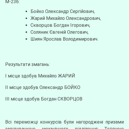
М-23б:
Бойко Олександр Сергійович,
Жарий Михайло Олександрович,
Скворцов Богдан Ігорович,
Соляник Євгеній Олегович,
Шиян Ярослав Володимирович.
Результати змагань:
І місце здобув Михайло ЖАРИЙ
ІІ місце здобув Олександр БОЙКО
ІІІ місце здобув Богдан СКВОРЦОВ
Всі переможці конкурсів були нагороджені призами
завідувачкою механічного відділення Тетяною