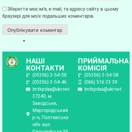
Зберегти моє ім'я, e-mail, та адресу сайту в цьому
браузері для моїх подальших коментарів.
НАШІ
ПРИЙМАЛЬНА
КОНТАКТИ
КОМІСІЯ
(05356) 3-54-58
(05356) 3-54-58
(05356) 3-54-46
(066) 516 33 39
lmtkpdaa@ukr.net
lmtkpdaa@ukr.net
37240, м.
Заводське,
Миргородський
р-н, Полтавська
обл. вул.
Європейська,39