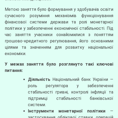
Метою заняття було формування у здобувачів освіти
сучасного розуміння механізмів функціонування
фінансової системи держави та ролі монетарної
політики у забезпеченні економічної стабільності. Під
час заняття учасники ознайомилися з поняттям
грошово-кредитного регулювання, його основними
цілями та значенням для розвитку національної
економіки.
У межах заняття було розглянуто такі ключові
питання:
Діяльність
Національний банк України —
роль регулятора у забезпеченні
стабільності гривні, контролі інфляції та
підтримці стабільності банківської
системи.
Інструменти монетарної політики
—
застосування облікової ставки, операцій