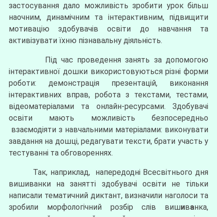
застосування дало можливість зробити урок більш
наочним, динамічним та інтерактивним, підвищити
мотивацію здобувачів освіти до навчання та
активізувати їхню пізнавальну діяльність.
Під час проведення занять за допомогою
інтерактивної дошки використовуються різні форми
роботи: демонстрація презентацій, виконання
інтерактивних вправ, робота з текстами, тестами,
відеоматеріалами та онлайн-ресурсами. Здобувачі
освіти мають можливість безпосередньо
взаємодіяти з навчальними матеріалами: виконувати
завдання на дошці, редагувати тексти, брати участь у
тестуванні та обговореннях.
Так, наприклад, напередодні Всесвітнього дня
вишиванки на занятті здобувачі освіти не тільки
написали тематичний диктант, визначили наголоси та
зробили морфологічний розбір слів виш
и
в
а
нка,