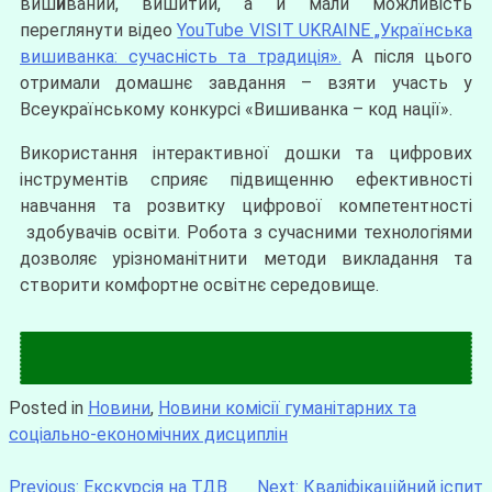
виш
и
ваний, вишитий, а й мали можливість
переглянути відео
YouTube VISIT UKRAINE „Українська
вишиванка: сучасність та традиція».
А після цього
отримали домашнє завдання – взяти участь у
Всеукраїнському конкурсі «Вишиванка – код нації».
Використання інтерактивної дошки та цифрових
інструментів сприяє підвищенню ефективності
навчання та розвитку цифрової компетентності
здобувачів освіти. Робота з сучасними технологіями
дозволяє урізноманітнити методи викладання та
створити комфортне освітнє середовище.
Posted in
Новини
,
Новини комісії гуманітарних та
соціально-економічних дисциплін
Previous:
Екскурсія на ТДВ
Next:
Кваліфікаційний іспит