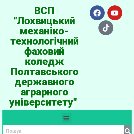
ВСП
"Лохвицький
механіко-
технологічний
фаховий
коледж
Полтавського
державного
аграрного
університету"