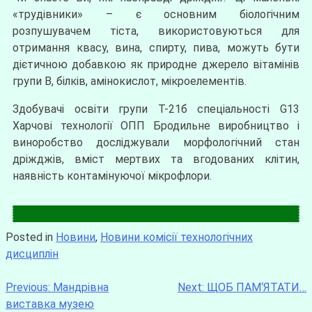
«трудівники» – є основним біологічним
розпушувачем тіста, використовуються для
отримання квасу, вина, спирту, пива, можуть бути
дієтичною добавкою як природне джерело вітамінів
групи В, білків, амінокислот, мікроелементів.
Здобувачі освіти групи Т-21б спеціальності G13
Харчові технології ОПП Бродильне виробництво і
виноробство досліджували морфологічний стан
дріжджів, вміст мертвих та вгодованих клітин,
наявність контамінуючої мікрофлори.
Posted in
Новини
,
Новини комісії технологічних
дисциплін
Previous:
Мандрівна
Next:
ЩОБ ПАМ‘ЯТАТИ…
виставка музею